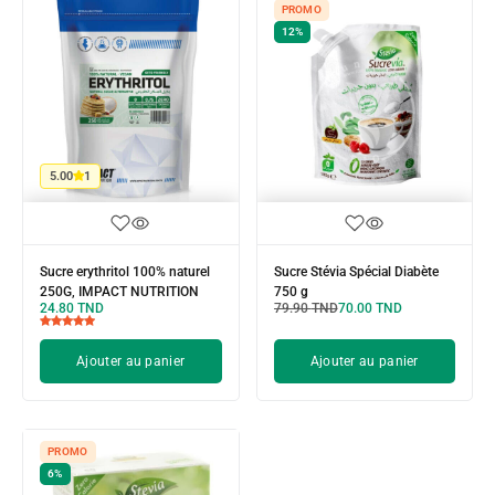
PROMO
12%
5.00
1
Sucre erythritol 100% naturel
Sucre Stévia Spécial Diabète
250G, IMPACT NUTRITION
750 g
24.80
TND
79.90
TND
70.00
TND
Ajouter au panier
Ajouter au panier
PROMO
6%