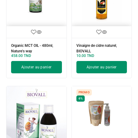
Organic MCT OIL - 480ml,
Vinaigre de cidre naturel,
Nature's way
BIOVALL
458.00
TND
10.00
TND
Ajouter au panier
Ajouter au panier
PROMO
6%