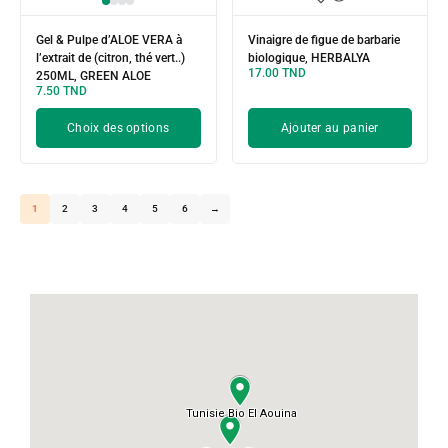
Gel & Pulpe d’ALOE VERA à
Vinaigre de figue de barbarie
l’extrait de (citron, thé vert..)
biologique, HERBALYA
17.00
TND
250ML, GREEN ALOE
7.50
TND
Choix des options
Ajouter au panier
1
2
3
4
5
6
→