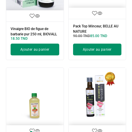
Pack Top Minceur, BELLE AU
Vinaigre BIO de figue de
NATURE
barbarie pur 250 ml, BIOVALL
90.00
TND
85.00
TND
18.50
TND
Ajouter au panier
Ajouter au panier