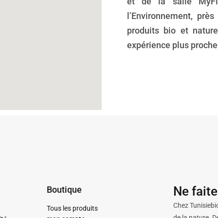
et de la salle MyFi
l’Environnement, prè
produits bio et nature
expérience plus proche,
Ne fait
Boutique
Chez Tunisiebio
Tous les produits
de la nature. D