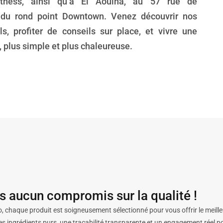
tness, ainsi qu’à El Aouina, au 57 rue de
s du rond point Downtown. Venez découvrir nos
ls, profiter de conseils sur place, et vivre une
 plus simple et plus chaleureuse.
es aucun compromis sur la qualité !
, chaque produit est soigneusement sélectionné pour vous offrir le meille
es ingrédients purs, une traçabilité transparente et un engagement réel p