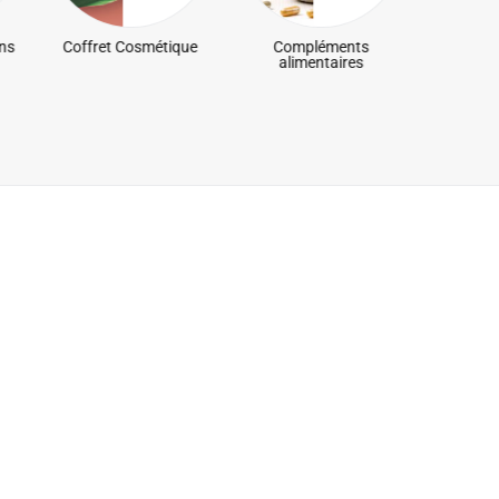
ns
Coffret Cosmétique
Compléments
Cosm
alimentaires
Na