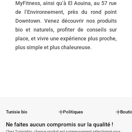
MyFitness, ainsi qu’à El Aouina, au 57 rue
de l’Environnement, près du rond point
Downtown. Venez découvrir nos produits
bio et naturels, profiter de conseils sur
place, et vivre une expérience plus proche,
plus simple et plus chaleureuse.
Tunisie bio
Politiques
Bouti
Ne faites aucun compromis sur la qualité !
Chez Tunisiebio, chaque produit est soigneusement sélectionné pour