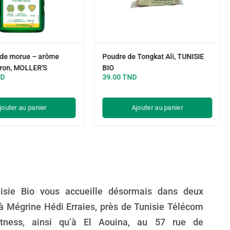
e de morue – arôme
Poudre de Tongkat Ali, TUNISIE
tron, MOLLER'S
BIO
ND
39.00
TND
jouter au panier
Ajouter au panier
isie Bio vous accueille désormais dans deux
à Mégrine Hédi Erraies, près de Tunisie Télécom
tness, ainsi qu’à El Aouina, au 57 rue de