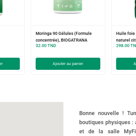
,
Moringa 90 Gélules (Formule
Huile foi
concentrée), BIOGATRANA
naturel ci
32.00
TND
298.00
T
er
Ajouter au panier
A
Bonne nouvelle ! Tun
boutiques physiques : 
et de la salle MyFi