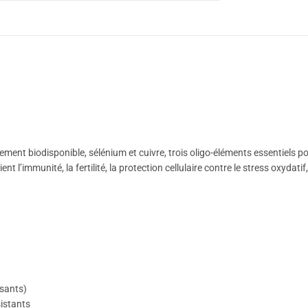
ement biodisponible, sélénium et cuivre, trois oligo-éléments essentiels p
 l’immunité, la fertilité, la protection cellulaire contre le stress oxydatif
ssants)
sistants