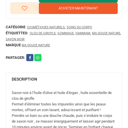
ACHETER MAINTENANT
CATÉGORIE
,
COSMÉTIQUES NATURELS
SOINS DU CORPS
ÉTIQUETTES:
,
,
,
,
CLOU DE GIROFLE
GOMMAGE
HAMMAM
MA DOUCE NATURE
SAVON NOIR
MARQUE
MA DOUCE NATURE
PARTAGER:
DESCRIPTION
Savon noir à l’huile d’olive et huile d’Argan , huile essentielle de
clou de girofle
Permet d’éliminer toutes les impuretés ainsi que les peaux
mortes, offrant un soin lavant, adoucissant et purifiant !
Prendre un bain ou une douche chaude, puis s’enduire le corps
de savon noir , se masser énergiquement et laisser agir pendant
10 minutes environ avant de rincer. Terminer en frottant chaque