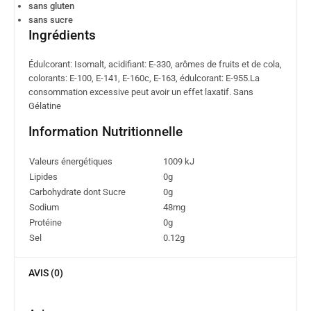
sans gluten
sans sucre
Ingrédients
Édulcorant: Isomalt, acidifiant: E-330, arômes de fruits et de cola,
colorants: E-100, E-141, E-160c, E-163, édulcorant: E-955.La
consommation excessive peut avoir un effet laxatif. Sans
Gélatine
Information Nutritionnelle
Valeurs énergétiques
1009 kJ
Lipides
0g
Carbohydrate dont Sucre
0g
Sodium
48mg
Protéine
0g
Sel
0.12g
AVIS (0)