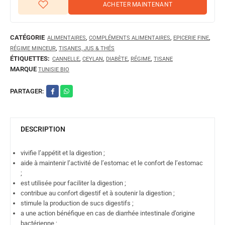
ACHETER MAINTENANT
CATÉGORIE
,
,
,
ALIMENTAIRES
COMPLÉMENTS ALIMENTAIRES
EPICERIE FINE
,
RÉGIME MINCEUR
TISANES, JUS & THÉS
ÉTIQUETTES:
,
,
,
,
CANNELLE
CEYLAN
DIABÈTE
RÉGIME
TISANE
MARQUE
TUNISIE BIO
PARTAGER:
DESCRIPTION
vivifie l’appétit et la digestion ;
aide à maintenir l’activité de l’estomac et le confort de l’estomac
;
est utilisée pour faciliter la digestion ;
contribue au confort digestif et à soutenir la digestion ;
stimule la production de sucs digestifs ;
a une action bénéfique en cas de diarrhée intestinale d’origine
bactérienne ;