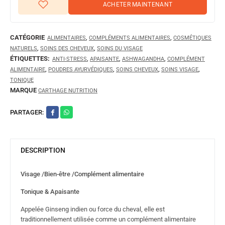
ACHETER MAINTENANT
CATÉGORIE
,
,
ALIMENTAIRES
COMPLÉMENTS ALIMENTAIRES
COSMÉTIQUES
,
,
NATURELS
SOINS DES CHEVEUX
SOINS DU VISAGE
ÉTIQUETTES:
,
,
,
ANTI-STRESS
APAISANTE
ASHWAGANDHA
COMPLÉMENT
,
,
,
,
ALIMENTAIRE
POUDRES AYURVÉDIQUES
SOINS CHEVEUX
SOINS VISAGE
TONIQUE
MARQUE
CARTHAGE NUTRITION
PARTAGER:
DESCRIPTION
Visage /Bien-être /Complément alimentaire
Tonique & Apaisante
Appelée Ginseng indien ou force du cheval, elle est
traditionnellement utilisée comme un complément alimentaire